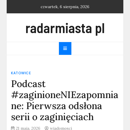
Skip
czwartek, 6 sierpnia, 2026
to
content
radarmiasta pl
KATOWICE
Podcast
#zaginioneNIEzapomnia
ne: Pierwsza odsłona
serii o zaginięciach
21 maja, 2026
wiadomosci