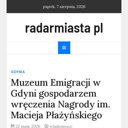
Skip
piątek, 7 sierpnia, 2026
to
content
radarmiasta pl
GDYNIA
Muzeum Emigracji w
Gdyni gospodarzem
wręczenia Nagrody im.
Macieja Płażyńskiego
22 maja, 2026
wiadomosci