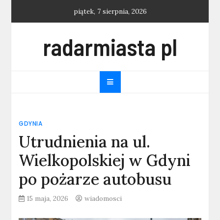
Skip
piątek, 7 sierpnia, 2026
to
content
radarmiasta pl
GDYNIA
Utrudnienia na ul.
Wielkopolskiej w Gdyni
po pożarze autobusu
15 maja, 2026
wiadomosci