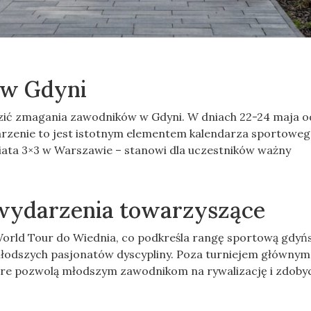
 w Gdyni
edzić zmagania zawodników w Gdyni. W dniach 22-24 maja 
rzenie to jest istotnym elementem kalendarza sportoweg
iata 3×3 w Warszawie – stanowi dla uczestników ważny
i wydarzenia towarzyszące
orld Tour do Wiednia, co podkreśla rangę sportową gdyńs
młodszych pasjonatów dyscypliny. Poza turniejem głównym
tóre pozwolą młodszym zawodnikom na rywalizację i zdoby