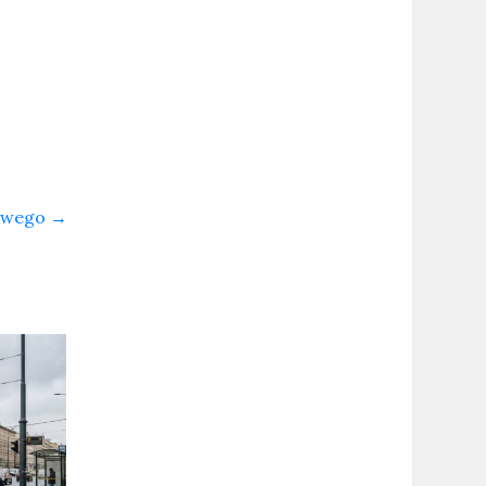
mowego
→