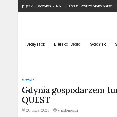
Skip
piątek, 7 sierpnia, 2026
Latest:
Wytrzebiony baran – 
to
Najnowsze wiadomośc
content
Najnowsze wiadomośc
Najnowsze wiadomośc
Gatunek jaskółki – h
Białystok
Bielsko-Biała
Gdańsk
GDYNIA
Gdynia gospodarzem tur
QUEST
20 maja, 2026
wiadomosci