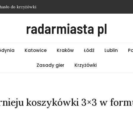
hasło do krzyżówki
i Wrocław – Piątek 07.08.2026
radarmiasta pl
i Poznań – Piątek 07.08.2026
i Warszawa – Piątek 07.08.2026
asło do krzyżówki
Gdynia
Katowice
Kraków
Łódź
Lublin
P
Zasady gier
Krzyżówki
nieju koszykówki 3×3 w form