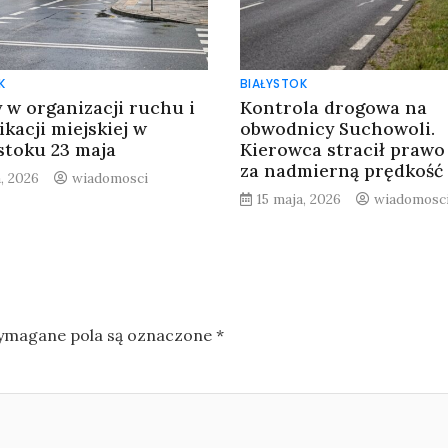
K
BIAŁYSTOK
 w organizacji ruchu i
Kontrola drogowa na
kacji miejskiej w
obwodnicy Suchowoli.
stoku 23 maja
Kierowca stracił prawo
za nadmierną prędkość
a, 2026
wiadomosci
15 maja, 2026
wiadomosc
magane pola są oznaczone
*