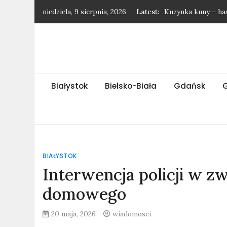
Skip
niedziela, 9 sierpnia, 2026
Latest:
Kuzynka kuny – ha
to
Drapieżny ssak z A
content
Rasa królików – ha
Krewna dorsza – h
Niewielka antylopa
Białystok
Bielsko-Biała
Gdańsk
BIAŁYSTOK
Interwencja policji w z
domowego
20 maja, 2026
wiadomosci