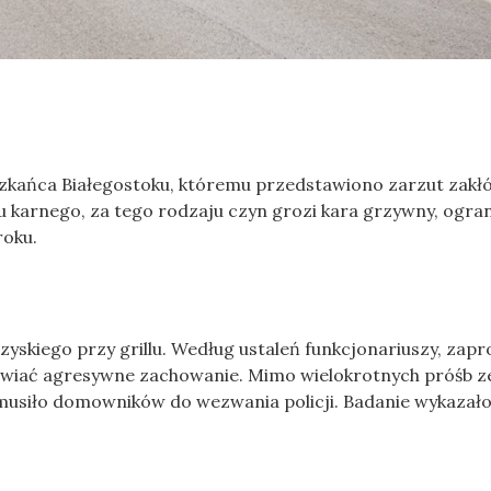
eszkańca Białegostoku, któremu przedstawiono zarzut zakł
karnego, za tego rodzaju czyn grozi kara grzywny, ogran
roku.
yskiego przy grillu. Według ustaleń funkcjonariuszy, zap
iać agresywne zachowanie. Mimo wielokrotnych próśb z
 zmusiło domowników do wezwania policji. Badanie wykazało