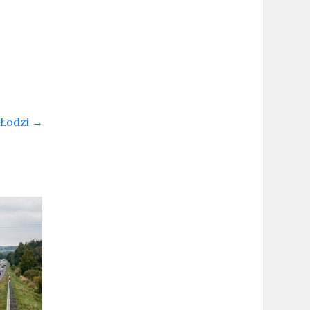
 Łodzi
→