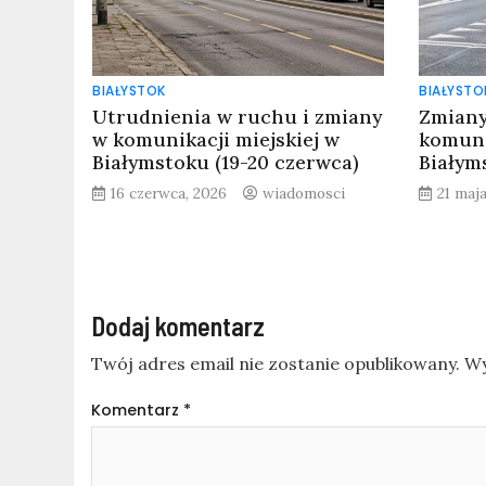
BIAŁYSTOK
BIAŁYSTO
Utrudnienia w ruchu i zmiany
Zmiany
w komunikacji miejskiej w
komuni
Białymstoku (19-20 czerwca)
Białym
16 czerwca, 2026
wiadomosci
21 maj
Dodaj komentarz
Twój adres email nie zostanie opublikowany.
Wy
Komentarz
*