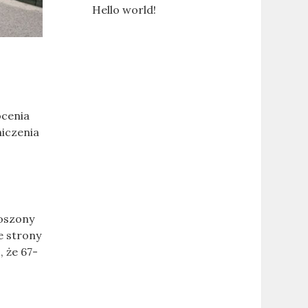
Hello world!
ócenia
iczenia
roszony
e strony
, że 67-