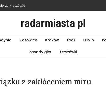
sło do krzyżówki
zji – hasło do krzyżówki
radarmiasta pl
sło do krzyżówki
asło do krzyżówki
 z Etiopii – hasło do krzyżówki
Gdynia
Katowice
Kraków
Łódź
Lublin
P
Zasady gier
Krzyżówki
wiązku z zakłóceniem miru