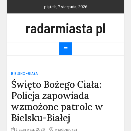
Skip
piątek, 7 sierpnia, 2026
to
content
radarmiasta pl
BIELSKO-BIAŁA
Święto Bożego Ciała:
Policja zapowiada
wzmożone patrole w
Bielsku-Białej
1 czerwca, 2026
wiadomosci