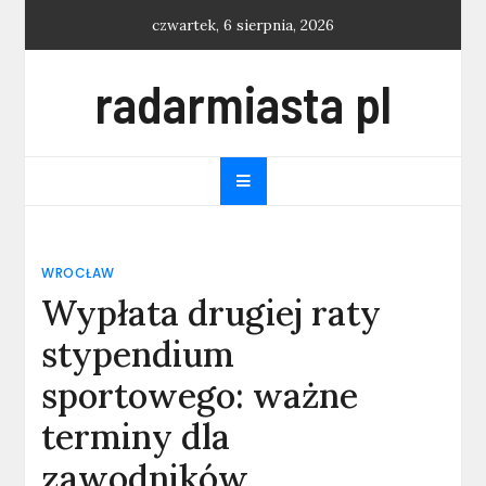
Skip
czwartek, 6 sierpnia, 2026
to
content
radarmiasta pl
WROCŁAW
Wypłata drugiej raty
stypendium
sportowego: ważne
terminy dla
zawodników