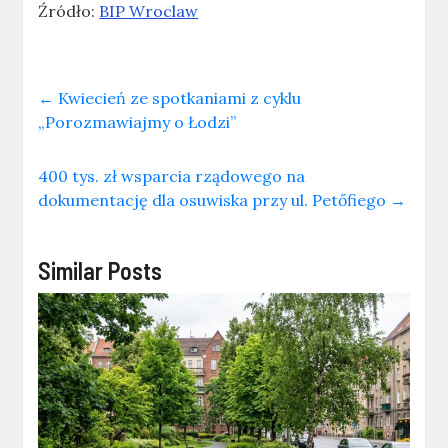
Źródło:
BIP Wroclaw
←
Kwiecień ze spotkaniami z cyklu
„Porozmawiajmy o Łodzi”
400 tys. zł wsparcia rządowego na
dokumentację dla osuwiska przy ul. Petőfiego
→
Similar Posts