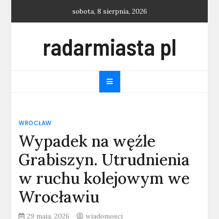
Skip
sobota, 8 sierpnia, 2026
to
content
radarmiasta pl
WROCŁAW
Wypadek na węźle
Grabiszyn. Utrudnienia
w ruchu kolejowym we
Wrocławiu
29 maja, 2026
wiadomosci