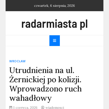
Skip
czwartek, 6 sierpnia, 2026
to
content
radarmiasta pl
WROCŁAW
Utrudnienia na ul.
Żernickiej po kolizji.
Wprowadzono ruch
wahadłowy
1 czerwca, 2026
wiadomosci