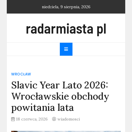
Skip
niedziela, 9 sierpnia, 2026
to
content
radarmiasta pl
WROCŁAW
Slavic Year Lato 2026:
Wrocławskie obchody
powitania lata
18 czerwca, 2026
wiadomosci