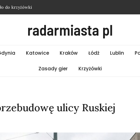
ło do krzyżówki
ości Łódź – Czwartek 06.08.2026
radarmiasta pl
ści Białystok – Czwartek 06.08.2026
ści Bielsko-Biała – Czwartek 06.08.2026
ło do krzyżówki
Gdynia
Katowice
Kraków
Łódź
Lublin
P
Zasady gier
Krzyżówki
przebudowę ulicy Ruskiej