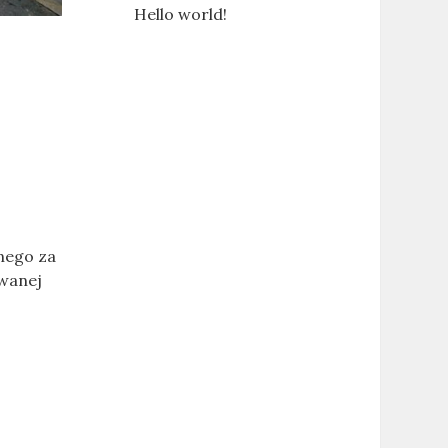
Hello world!
nego za
owanej