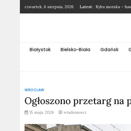
Skip
czwartek, 6 sierpnia, 2026
Latest:
Ryba morska – has
to
Najnowsze wiadom
content
Najnowsze wiadomo
Najnowsze wiadomo
Ssak morski – has
Białystok
Bielsko-Biała
Gdańsk
WROCŁAW
Ogłoszono przetarg na 
15 maja, 2026
wiadomosci