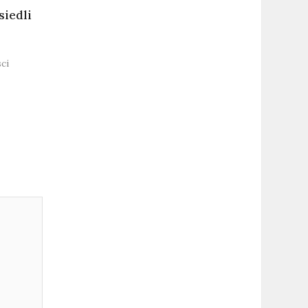
siedli
ci