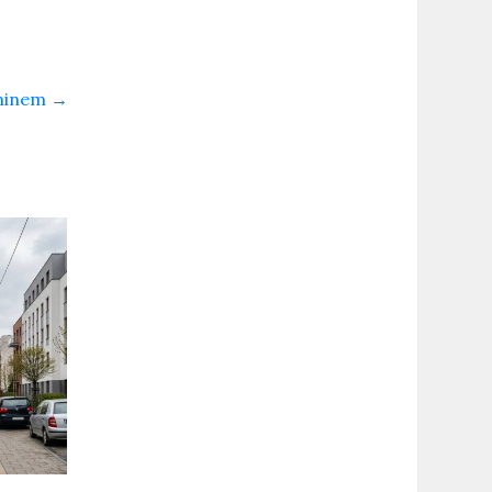
rminem
→