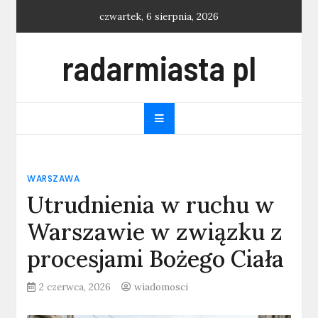
Skip
czwartek, 6 sierpnia, 2026
to
content
radarmiasta pl
WARSZAWA
Utrudnienia w ruchu w
Warszawie w związku z
procesjami Bożego Ciała
2 czerwca, 2026
wiadomosci