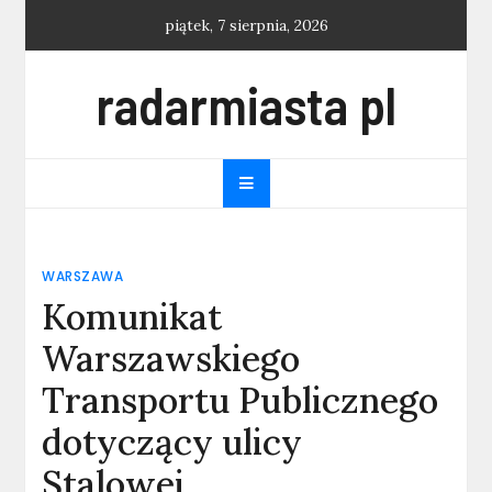
Skip
piątek, 7 sierpnia, 2026
to
content
radarmiasta pl
WARSZAWA
Komunikat
Warszawskiego
Transportu Publicznego
dotyczący ulicy
Stalowej