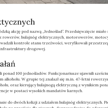
aktycznych
dzką akcję pod nazwą „Jednoślad”. Przedsięwzięcie miało 
z rowerów, hulajnóg elektrycznych, motorowerów, motocy
wadzili kontrole stanu trzeźwości, weryfikowali przestrze
 infrastruktury drogowej.
iałań
i ponad 100 jednośladów. Funkcjonariusze ujawnili sześci
lkoholu. W grupie tej znalazł się m.in. 47-letni rowerzys
olu, oraz kierujący hulajnogą elektryczną z wynikiem pon
encje w postaci wysokich mandatów karnych.
sie do dwóch kolizji z udziałem hulajnóg elektrycznych. P