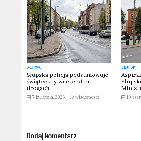
SŁUPSK
SŁUPSK
Słupska policja podsumowuje
Aspira
świąteczny weekend na
Słupsk
drogach
Minist
7 kwietnia, 2026
wiadomosci
19 cze
Dodaj komentarz