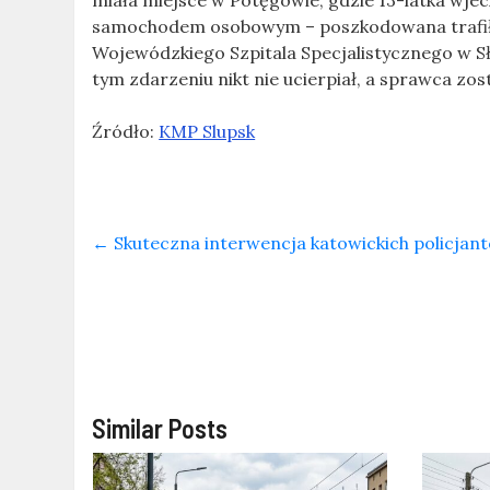
miała miejsce w Potęgowie, gdzie 13-latka wjec
samochodem osobowym – poszkodowana trafiła 
Wojewódzkiego Szpitala Specjalistycznego w Słu
tym zdarzeniu nikt nie ucierpiał, a sprawca z
Źródło:
KMP Slupsk
←
Skuteczna interwencja katowickich policja
Similar Posts