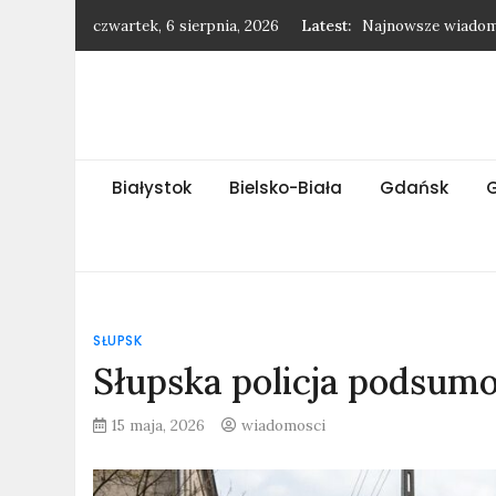
Skip
czwartek, 6 sierpnia, 2026
Latest:
Najnowsze wiadomo
to
Najnowsze wiadomo
content
Najnowsze wiadom
Najnowsze wiadom
Najnowsze wiadom
Białystok
Bielsko-Biała
Gdańsk
SŁUPSK
Słupska policja podsumo
15 maja, 2026
wiadomosci