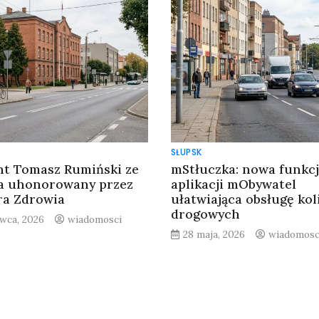
SŁUPSK
nt Tomasz Rumiński ze
mStłuczka: nowa funkc
a uhonorowany przez
aplikacji mObywatel
ra Zdrowia
ułatwiająca obsługę koli
drogowych
rwca, 2026
wiadomosci
28 maja, 2026
wiadomosc