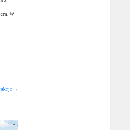
a z
utem. W
rakcje
→