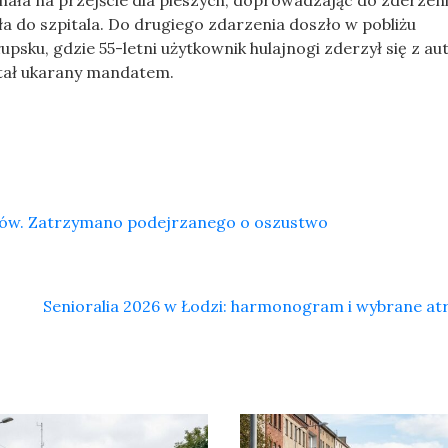
hała na przejście dla pieszych, doprowadzając do zderzeni
do szpitala. Do drugiego zdarzenia doszło w pobliżu
psku, gdzie 55-letni użytkownik hulajnogi zderzył się z a
ostał ukarany mandatem.
ntów. Zatrzymano podejrzanego o oszustwo
Senioralia 2026 w Łodzi: harmonogram i wybrane at