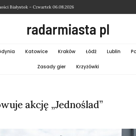
ści Białystok – Czwartek 06.08.2026
ści Bielsko-Biała – Czwartek 06.08.2026
radarmiasta pl
ości Słupsk – Czwartek 06.08.2026
ości Kraków – Czwartek 06.08.2026
ości Łódź – Czwartek 06.08.2026
Gdynia
Katowice
Kraków
Łódź
Lublin
P
Zasady gier
Krzyżówki
wuje akcję „Jednoślad”