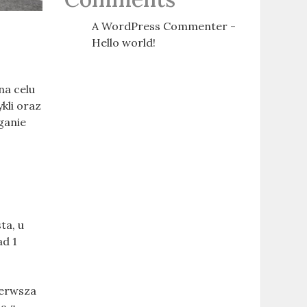
A WordPress Commenter
-
Hello world!
na celu
kli oraz
ganie
u
ta, u
ad 1
ierwsza