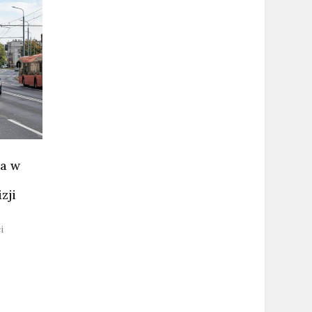
ja w
zji
i