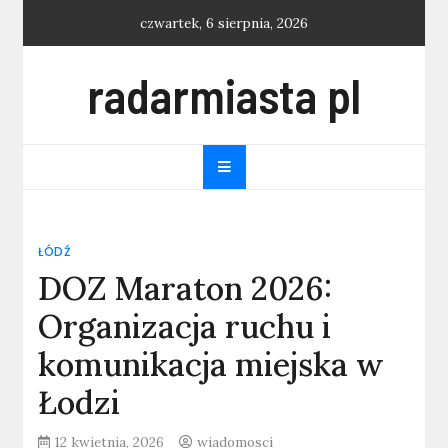
Skip
czwartek, 6 sierpnia, 2026
to
content
radarmiasta pl
ŁÓDŹ
DOZ Maraton 2026:
Organizacja ruchu i
komunikacja miejska w
Łodzi
12 kwietnia, 2026
wiadomosci