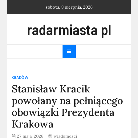
Skip
sobota, 8 sierpnia, 2026
to
content
radarmiasta pl
KRAKÓW
Stanisław Kracik
powołany na pełniącego
obowiązki Prezydenta
Krakowa
27 maja, 2026
wiadomosci