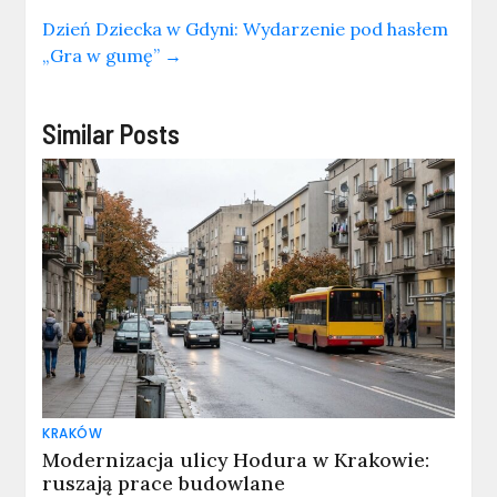
Dzień Dziecka w Gdyni: Wydarzenie pod hasłem
„Gra w gumę”
→
Similar Posts
KRAKÓW
Modernizacja ulicy Hodura w Krakowie:
ruszają prace budowlane