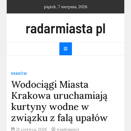
Skip
piątek, 7 sierpnia, 2026
to
content
radarmiasta pl
KRAKÓW
Wodociągi Miasta
Krakowa uruchamiają
kurtyny wodne w
związku z falą upałów
21 czerwca, 2026
wiadomosci