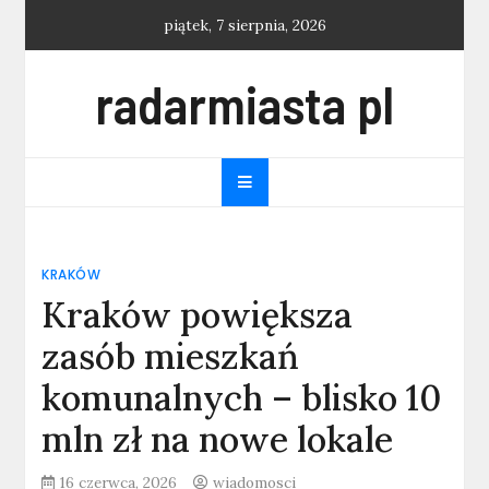
Skip
piątek, 7 sierpnia, 2026
to
content
radarmiasta pl
KRAKÓW
Kraków powiększa
zasób mieszkań
komunalnych – blisko 10
mln zł na nowe lokale
16 czerwca, 2026
wiadomosci