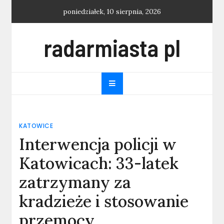
Skip
poniedziałek, 10 sierpnia, 2026
to
content
radarmiasta pl
KATOWICE
Interwencja policji w
Katowicach: 33-latek
zatrzymany za
kradzieże i stosowanie
przemocy