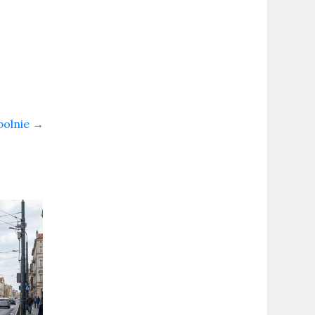
polnie
→