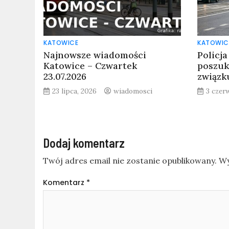
KATOWICE
KATOWIC
Najnowsze wiadomości
Policj
Katowice – Czwartek
poszuk
23.07.2026
związk
23 lipca, 2026
wiadomosci
3 czer
Dodaj komentarz
Twój adres email nie zostanie opublikowany.
Wy
Komentarz
*