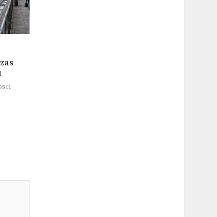
czas
u
sci