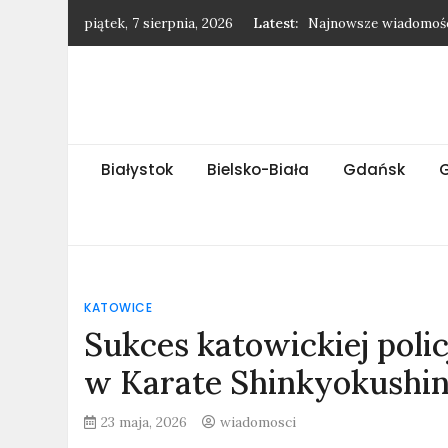
Skip
piątek, 7 sierpnia, 2026
Latest:
Najnowsze wiadomośc
to
Najnowsze wiadomośc
content
Najnowsze wiadomośc
Najnowsze wiadomośc
Wytrzebiony baran – 
Białystok
Bielsko-Biała
Gdańsk
KATOWICE
Sukces katowickiej poli
w Karate Shinkyokushi
23 maja, 2026
wiadomosci