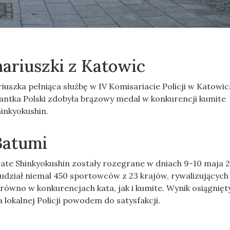
ariuszki z Katowic
uszka pełniąca służbę w IV Komisariacie Policji w Katowic
antka Polski zdobyła brązowy medal w konkurencji kumite
inkyokushin.
Batumi
ate Shinkyokushin zostały rozegrane w dniach 9-10 maja 
udział niemal 450 sportowców z 23 krajów, rywalizujących
ówno w konkurencjach kata, jak i kumite. Wynik osiągnięt
a lokalnej Policji powodem do satysfakcji.