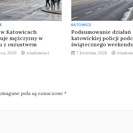
E
KATOWICE
a w Katowicach
Podsumowanie działań
uje mężczyzny w
katowickiej policji pod
u z oszustwem
świątecznego weekend
wca, 2026
wiadomosci
7 kwietnia, 2026
wiadomo
magane pola są oznaczone
*