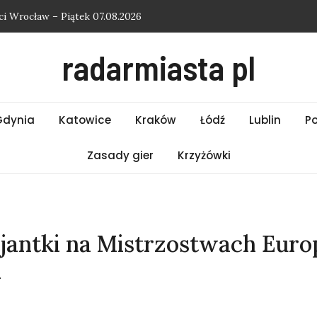
i Wrocław – Piątek 07.08.2026
i Poznań – Piątek 07.08.2026
radarmiasta pl
i Warszawa – Piątek 07.08.2026
i Kraków – Piątek 07.08.2026
hasło do krzyżówki
Gdynia
Katowice
Kraków
Łódź
Lublin
P
Zasady gier
Krzyżówki
cjantki na Mistrzostwach Euro
n