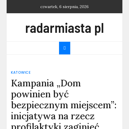
Skip
czwartek, 6 sierpnia, 2026
to
content
radarmiasta pl
KATOWICE
Kampania „Dom
powinien być
bezpiecznym miejscem”:
inicjatywa na rzecz
profilaktyki zaginięć