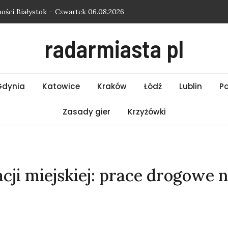
ści Białystok – Czwartek 06.08.2026
ści Bielsko-Biała – Czwartek 06.08.2026
radarmiasta pl
ości Słupsk – Czwartek 06.08.2026
ości Kraków – Czwartek 06.08.2026
ości Łódź – Czwartek 06.08.2026
Gdynia
Katowice
Kraków
Łódź
Lublin
P
Zasady gier
Krzyżówki
ji miejskiej: prace drogowe na