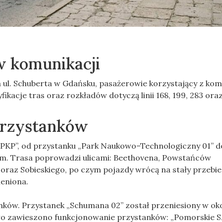
w komunikacji
ul. Schuberta w Gdańsku, pasażerowie korzystający z kom
fikacje tras oraz rozkładów dotyczą linii 168, 199, 283 oraz
 przystanków
cz PKP”, od przystanku „Park Naukowo–Technologiczny 01” d
em. Trasa poprowadzi ulicami: Beethovena, Powstańców
az Sobieskiego, po czym pojazdy wrócą na stały przebieg
eniona.
nków. Przystanek „Schumana 02” został przeniesiony w oko
wo zawieszono funkcjonowanie przystanków: „Pomorskie S