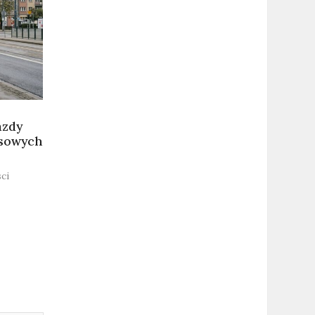
azdy
usowych
ci