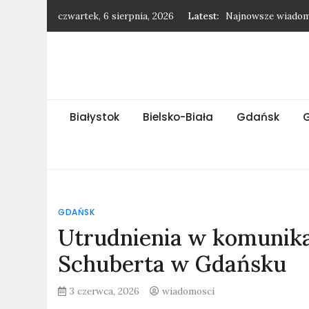
Skip
czwartek, 6 sierpnia, 2026
Latest:
Najnowsze wiadomo
to
Najnowsze wiadomo
content
Najnowsze wiadom
Najnowsze wiadom
Najnowsze wiadom
Białystok
Bielsko-Biała
Gdańsk
GDAŃSK
Utrudnienia w komunikac
Schuberta w Gdańsku
3 czerwca, 2026
wiadomosci