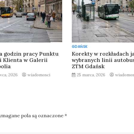
GDAŃSK
a godzin pracy Punktu
Korekty w rozkładach j
i Klienta w Galerii
wybranych linii autob
olia
ZTM Gdańsk
rwca, 2026
wiadomosci
25 marca, 2026
wiadomos
magane pola są oznaczone
*