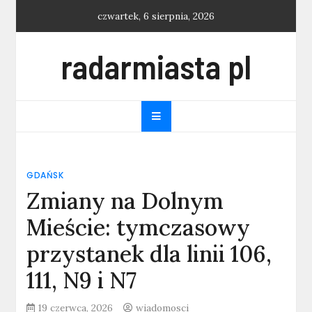
Skip
czwartek, 6 sierpnia, 2026
to
content
radarmiasta pl
GDAŃSK
Zmiany na Dolnym
Mieście: tymczasowy
przystanek dla linii 106,
111, N9 i N7
19 czerwca, 2026
wiadomosci