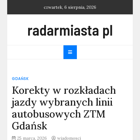
Skip
czwartek, 6 sierpnia, 2026
to
content
radarmiasta pl
GDAŃSK
Korekty w rozkładach
jazdy wybranych linii
autobusowych ZTM
Gdańsk
25 marca, 2026
wiadomosci