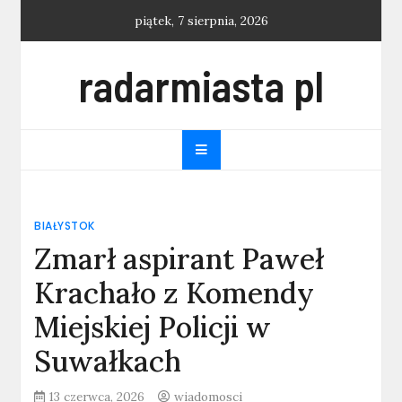
Skip
piątek, 7 sierpnia, 2026
to
content
radarmiasta pl
BIAŁYSTOK
Zmarł aspirant Paweł
Krachało z Komendy
Miejskiej Policji w
Suwałkach
13 czerwca, 2026
wiadomosci