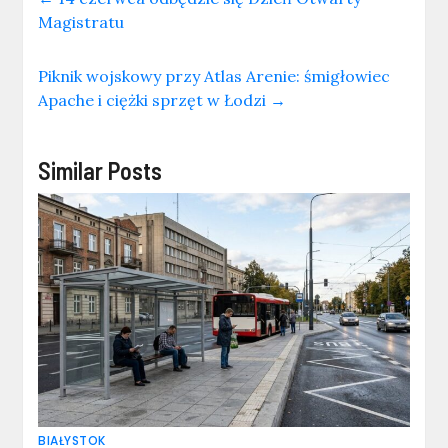
Magistratu
Piknik wojskowy przy Atlas Arenie: śmigłowiec
Apache i ciężki sprzęt w Łodzi
→
Similar Posts
BIAŁYSTOK