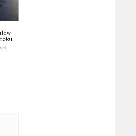
ałów
stoku
sci