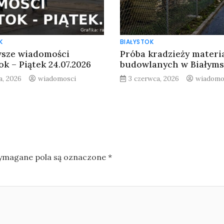
K
BIAŁYSTOK
sze wiadomości
Próba kradzieży materi
ok – Piątek 24.07.2026
budowlanych w Białym
a, 2026
wiadomosci
3 czerwca, 2026
wiadomo
magane pola są oznaczone
*