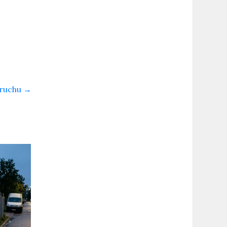
 ruchu
→