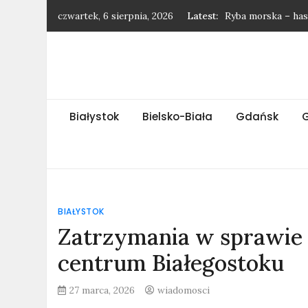
Skip
czwartek, 6 sierpnia, 2026
Latest:
Ryba morska – has
to
Najnowsze wiadom
content
Najnowsze wiadomo
Najnowsze wiadomo
Ssak morski – has
Białystok
Bielsko-Biała
Gdańsk
BIAŁYSTOK
Zatrzymania w sprawie
centrum Białegostoku
27 marca, 2026
wiadomosci