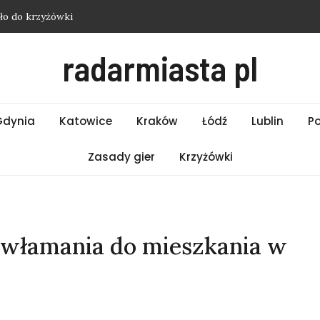
ło do krzyżówki
ości Łódź – Czwartek 06.08.2026
radarmiasta pl
ści Białystok – Czwartek 06.08.2026
ści Bielsko-Biała – Czwartek 06.08.2026
ło do krzyżówki
Gdynia
Katowice
Kraków
Łódź
Lublin
P
Zasady gier
Krzyżówki
 włamania do mieszkania w