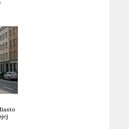
on
t
Dzień
Rodzicielstwa
Zastępczego:
Poznań
wspiera
opiekunów
Miasto
jej