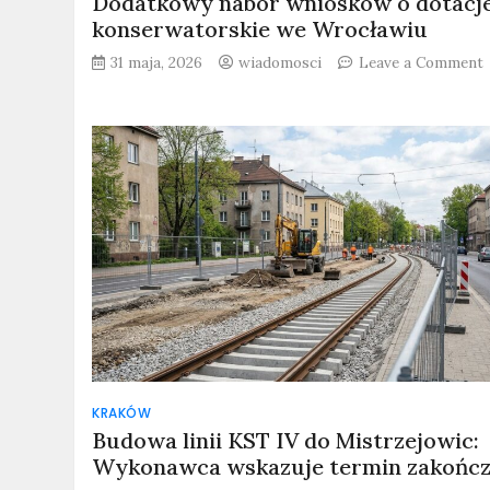
Dodatkowy nabór wniosków o dotacj
konserwatorskie we Wrocławiu
31 maja, 2026
wiadomosci
Leave a Comment
d
KRAKÓW
Budowa linii KST IV do Mistrzejowic:
Wykonawca wskazuje termin zakończ