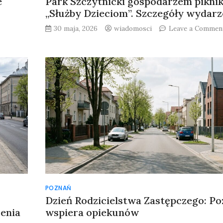
e
Park Szczytnicki gospodarzem pikni
„Służby Dzieciom”. Szczegóły wydarz
on
30 maja, 2026
wiadomosci
Leave a Commen
Dodatkowy
nabór
wniosków
o
otacje
konserwatorskie
we
Wrocławiu
POZNAŃ
Dzień Rodzicielstwa Zastępczego: P
enia
wspiera opiekunów