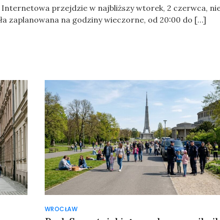
techniczna
Internetowa przejdzie w najbliższy wtorek, 2 czerwca, n
na
ła zaplanowana na godziny wieczorne, od 20:00 do […]
portalu
Kraków.pl
w
ajbliższy
wtorek
WROCŁAW