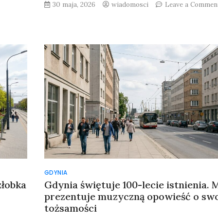
30 maja, 2026
wiadomosci
Leave a Commen
on
Budowa
linii
KST
IV
do
Mistrzejowic:
Wykonawca
wskazuje
termin
zakończenia
prac
GDYNIA
żłobka
Gdynia świętuje 100-lecie istnienia. 
prezentuje muzyczną opowieść o swo
tożsamości
on