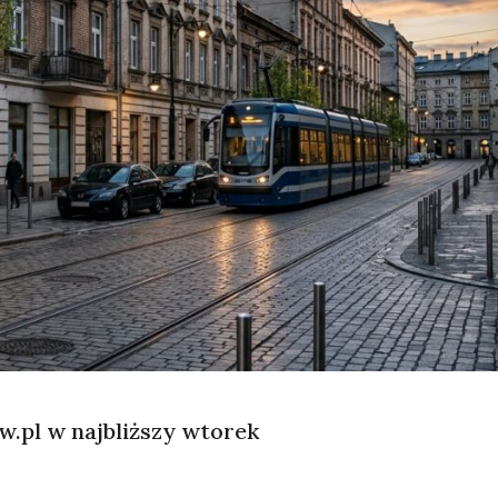
w.pl w najbliższy wtorek
on
Przerwa