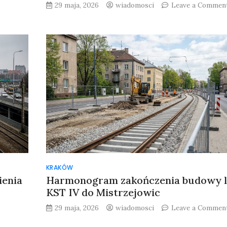
Dobiegają
29 maja, 2026
wiadomosci
Leave a Commen
końca
prace
przy
budowie
żłobka
na
Teofilowie
KRAKÓW
ienia
Harmonogram zakończenia budowy li
KST IV do Mistrzejowic
on
29 maja, 2026
wiadomosci
Leave a Commen
Wypadek