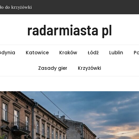
ło do krzyżówki
ości Łódź – Czwartek 06.08.2026
radarmiasta pl
ści Białystok – Czwartek 06.08.2026
ści Bielsko-Biała – Czwartek 06.08.2026
ło do krzyżówki
Gdynia
Katowice
Kraków
Łódź
Lublin
P
Zasady gier
Krzyżówki