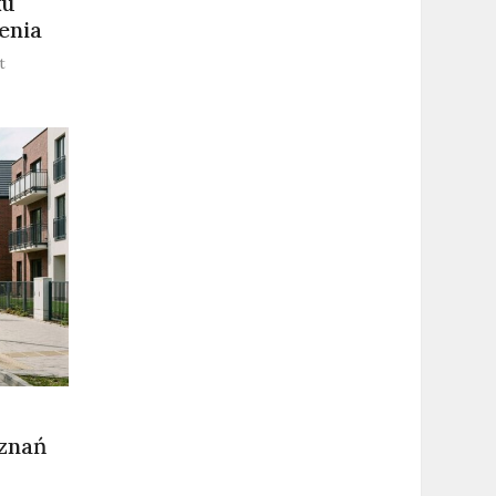
ku
enia
on
t
Park
Szczytnicki
gospodarzem
pikniku
„Służby
Dzieciom”.
Szczegóły
wydarzenia
oznań