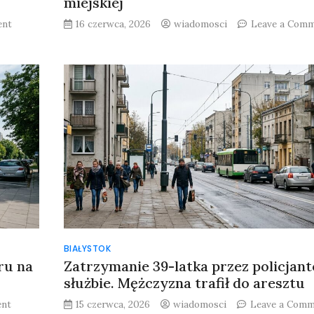
miejskiej
on
ent
16 czerwca, 2026
wiadomosci
Leave a Com
Zmiany
w
organizacji
ruchu
w
Bielsku-
Białej
w
dniu
koncertu
„Lato
z
Radiem
i
Telewizją
Polską”
BIAŁYSTOK
ru na
Zatrzymanie 39-latka przez policjan
służbie. Mężczyzna trafił do aresztu
on
ent
15 czerwca, 2026
wiadomosci
Leave a Comm