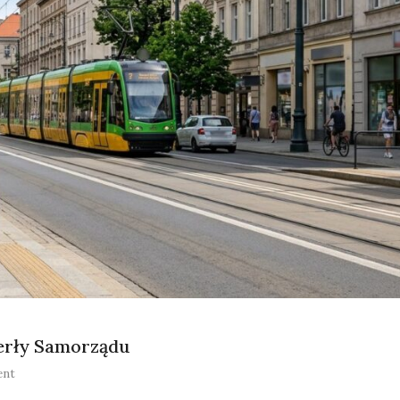
erły Samorządu
on
ent
Poznań