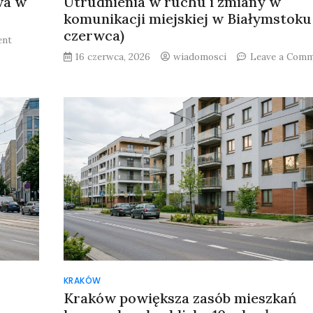
wa w
Utrudnienia w ruchu i zmiany w
komunikacji miejskiej w Białymstoku 
czerwca)
on
ent
Utrudnienia
16 czerwca, 2026
wiadomosci
Leave a Com
w
ruchu
na
al.
Zwycięstwa
w
Gdyni
KRAKÓW
Kraków powiększa zasób mieszkań