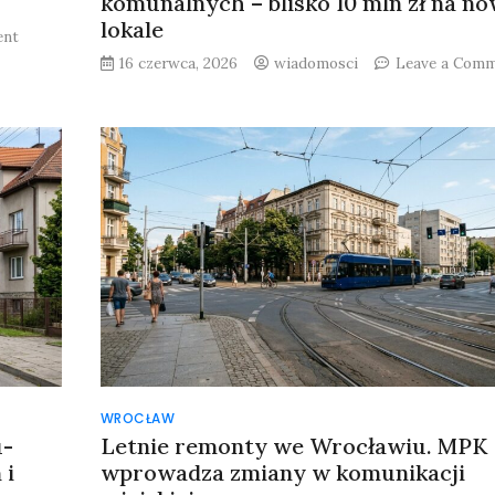
komunalnych – blisko 10 mln zł na n
lokale
on
ent
Utrudnienia
16 czerwca, 2026
wiadomosci
Leave a Com
w
ruchu
w
Śródmieściu:
Zgromadzenie
publiczne
18
czerwca
WROCŁAW
u-
Letnie remonty we Wrocławiu. MPK
 i
wprowadza zmiany w komunikacji