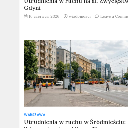
Utrudnienia w ruchu na al. Zwycięst
Gdyni
16 czerwca, 2026
wiadomosci
Leave a Comm
WARSZAWA
Utrudnienia w ruchu w Śródmieściu: