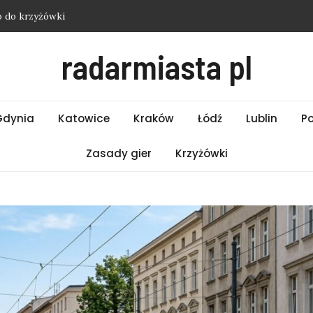
o do krzyżówki
ści Białystok – Środa 05.08.2026
radarmiasta pl
ści Gdynia – Środa 05.08.2026
ści Bielsko-Biała – Środa 05.08.2026
ńska – hasło do krzyżówki
Gdynia
Katowice
Kraków
Łódź
Lublin
P
Zasady gier
Krzyżówki