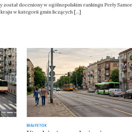
ponownie
ny został doceniony w ogólnopolskim rankingu Perły Samo
liderem
raju w kategorii gmin liczących […]
rankingu
Perły
Samorządu
BIAŁYSTOK